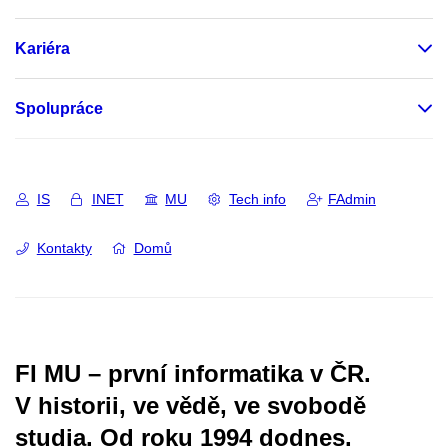
Kariéra
Spolupráce
IS
INET
MU
Tech info
FAdmin
Kontakty
Domů
FI MU – první informatika v ČR.
V historii, ve vědě, ve svobodě
studia.
Od roku 1994 dodnes.