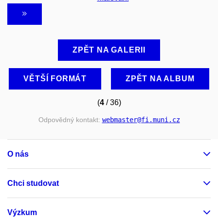
ZPĚT NA GALERII
VĚTŠÍ FORMÁT
ZPĚT NA ALBUM
(
4
/ 36)
Odpovědný kontakt:
webmaster
@fi
.muni
.cz
O nás
Chci studovat
Výzkum