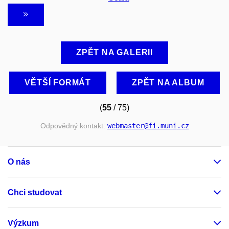
ZPĚT NA GALERII
VĚTŠÍ FORMÁT
ZPĚT NA ALBUM
(
55
/ 75)
Odpovědný kontakt:
webmaster
@fi
.muni
.cz
O nás
Chci studovat
Výzkum