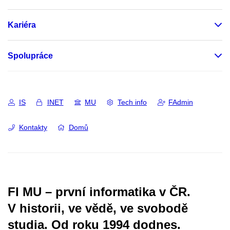
Kariéra
Spolupráce
IS
INET
MU
Tech info
FAdmin
Kontakty
Domů
FI MU – první informatika v ČR.
V historii, ve vědě, ve svobodě
studia.
Od roku 1994 dodnes.