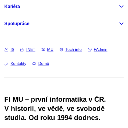
Kariéra
Spolupráce
IS
INET
MU
Tech info
FAdmin
Kontakty
Domů
FI MU – první informatika v ČR.
V historii, ve vědě, ve svobodě
studia.
Od roku 1994 dodnes.