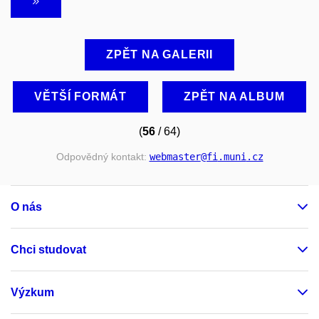
ZPĚT NA GALERII
VĚTŠÍ FORMÁT
ZPĚT NA ALBUM
(
56
/ 64)
Odpovědný kontakt:
webmaster
@fi
.muni
.cz
O nás
Chci studovat
Výzkum