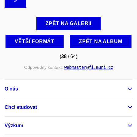
ZPĚT NA GALERII
VĚTŠÍ FORMÁT
ZPĚT NA ALBUM
(
38
/ 64)
Odpovědný kontakt:
webmaster
@fi
.muni
.cz
O nás
Chci studovat
Výzkum