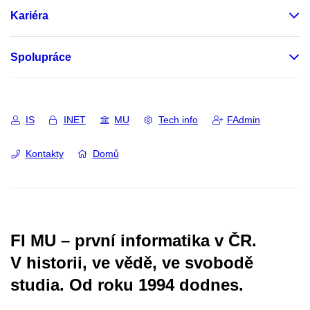
Kariéra
Spolupráce
IS
INET
MU
Tech info
FAdmin
Kontakty
Domů
FI MU – první informatika v ČR.
V historii, ve vědě, ve svobodě
studia.
Od roku 1994 dodnes.