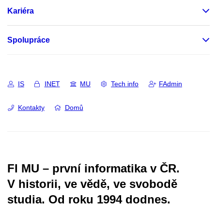
Kariéra
Spolupráce
IS
INET
MU
Tech info
FAdmin
Kontakty
Domů
FI MU – první informatika v ČR.
V historii, ve vědě, ve svobodě
studia.
Od roku 1994 dodnes.