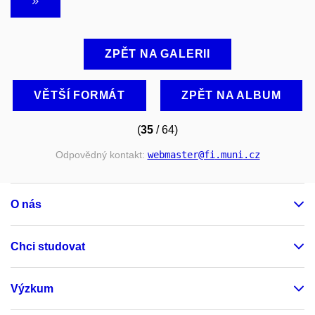
ZPĚT NA GALERII
VĚTŠÍ FORMÁT
ZPĚT NA ALBUM
(
35
/ 64)
Odpovědný kontakt:
webmaster
@fi
.muni
.cz
O nás
Chci studovat
Výzkum