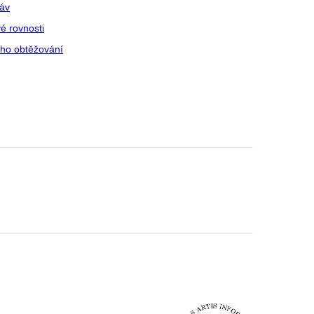
ráv
é rovnosti
ího obtěžování