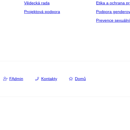
Vědecká rada
Etika a ochrana p
Projektová podpora
Podpora genderov
Prevence sexuáln
FAdmin
Kontakty
Domů