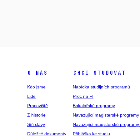
O NÁS
CHCI STUDOVAT
Kdo jsme
Nabídka studijních programů
Lidé
Proč na FI
Pracoviště
Bakalářské programy
Z historie
Navazující magisterské programy
Síň slávy
Navazující magisterské programy 
Důležité dokumenty
Přihláška ke studiu