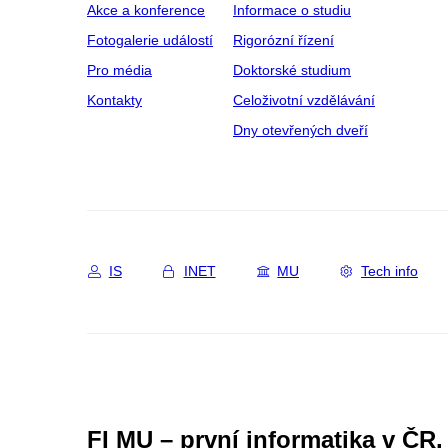
Akce a konference
Informace o studiu
Fotogalerie událostí
Rigorózní řízení
Pro média
Doktorské studium
Kontakty
Celoživotní vzdělávání
Dny otevřených dveří
IS
INET
MU
Tech info
FI MU – první informatika v ČR.