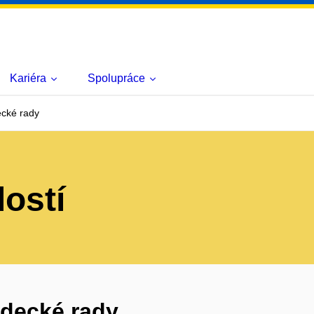
Kariéra
Spolupráce
cké rady
lostí
ědecké rady