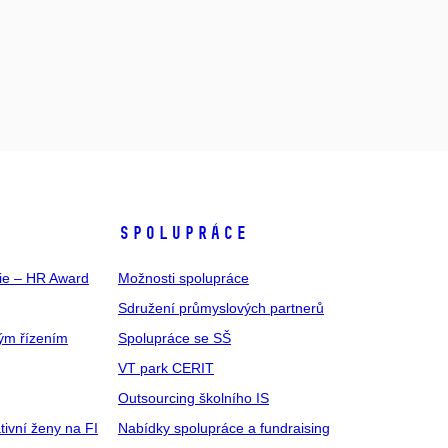
SPOLUPRÁCE
gie – HR Award
Možnosti spolupráce
Sdružení průmyslových partnerů
ým řízením
Spolupráce se SŠ
VT park CERIT
Outsourcing školního IS
tivní ženy na FI
Nabídky spolupráce a fundraising