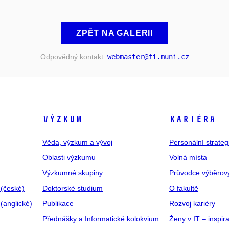
ZPĚT NA GALERII
Odpovědný kontakt:
webmaster
@fi
.muni
.cz
VÝZKUM
KARIÉRA
Věda, výzkum a vývoj
Personální strate
Oblasti výzkumu
Volná místa
Výzkumné skupiny
Průvodce výběrov
 (české)
Doktorské studium
O fakultě
(anglické)
Publikace
Rozvoj kariéry
Přednášky a Informatické kolokvium
Ženy v IT – inspira