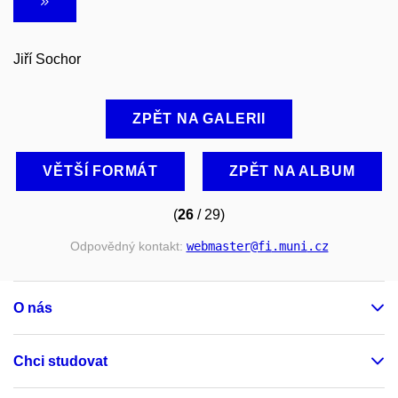
Jiří Sochor
ZPĚT NA GALERII
VĚTŠÍ FORMÁT
ZPĚT NA ALBUM
(
26
/ 29)
Odpovědný kontakt:
webmaster
@fi
.muni
.cz
O nás
Chci studovat