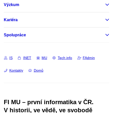
Výzkum
Kariéra
Spolupráce
IS
INET
MU
Tech info
FAdmin
Kontakty
Domů
FI MU – první informatika v ČR.
V historii, ve vědě, ve svobodě