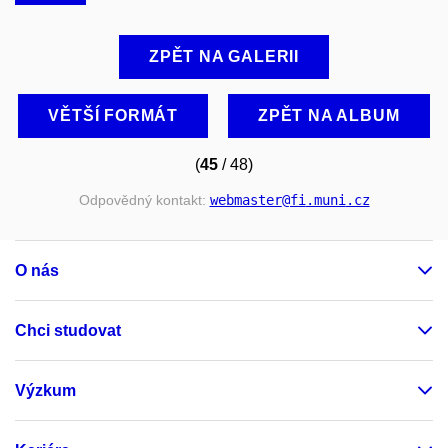
ZPĚT NA GALERII
VĚTŠÍ FORMÁT
ZPĚT NA ALBUM
(
45
/ 48)
Odpovědný kontakt:
webmaster
@fi
.muni
.cz
O nás
Chci studovat
Výzkum