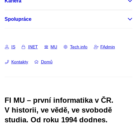
Kariéra
Spolupráce
IS
INET
MU
Tech info
FAdmin
Kontakty
Domů
FI MU – první informatika v ČR.
V historii, ve vědě, ve svobodě
studia.
Od roku 1994 dodnes.