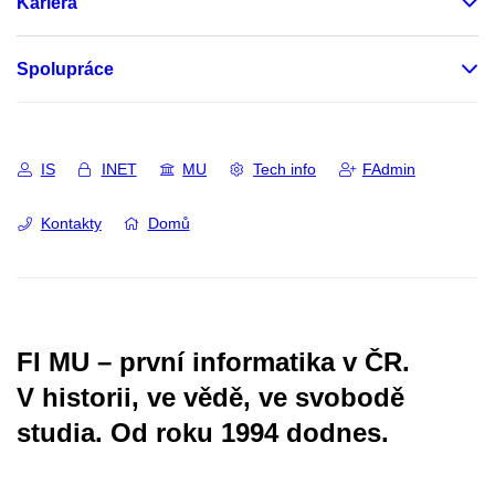
Kariéra
Spolupráce
IS
INET
MU
Tech info
FAdmin
Kontakty
Domů
FI MU – první informatika v ČR.
V historii, ve vědě, ve svobodě
studia.
Od roku 1994 dodnes.