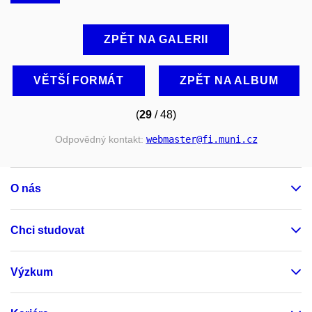
ZPĚT NA GALERII
VĚTŠÍ FORMÁT
ZPĚT NA ALBUM
(
29
/ 48)
Odpovědný kontakt:
webmaster
@fi
.muni
.cz
O nás
Chci studovat
Výzkum