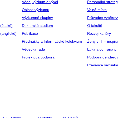
Věda, výzkum a vývoj
Personální strate
Oblasti výzkumu
Volná místa
Výzkumné skupiny
Průvodce výběrov
 (české)
Doktorské studium
O fakultě
(anglické)
Publikace
Rozvoj kariéry
Přednášky a Informatické kolokvium
Ženy v IT – inspira
Vědecká rada
Etika a ochrana p
Projektová podpora
Podpora genderov
Prevence sexuáln