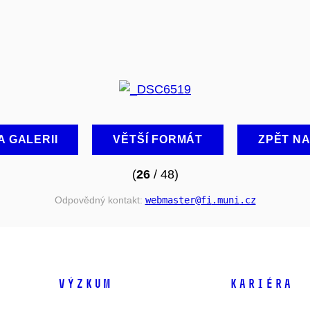
A GALERII
VĚTŠÍ FORMÁT
ZPĚT N
(
26
/ 48)
Odpovědný kontakt:
webmaster
@fi
.muni
.cz
VÝZKUM
KARIÉRA