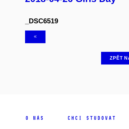
_DSC6519
ZPĚT N
O NÁS
CHCI STUDOVAT