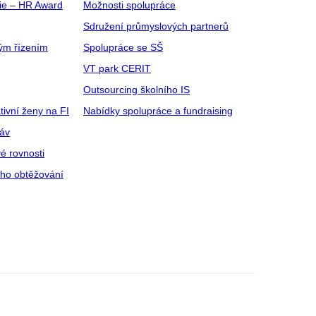
gie – HR Award
Možnosti spolupráce
Sdružení průmyslových partnerů
ým řízením
Spolupráce se SŠ
VT park CERIT
Outsourcing školního IS
tivní ženy na FI
Nabídky spolupráce a fundraising
ráv
é rovnosti
ího obtěžování