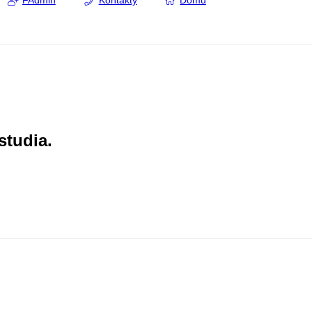
FAdmin
Kontakty
Domů
studia.