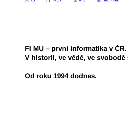
IS
INET
MU
Tech info
FI MU – první informatika v ČR.
V historii, ve vědě, ve svobodě 
Od roku 1994 dodnes.