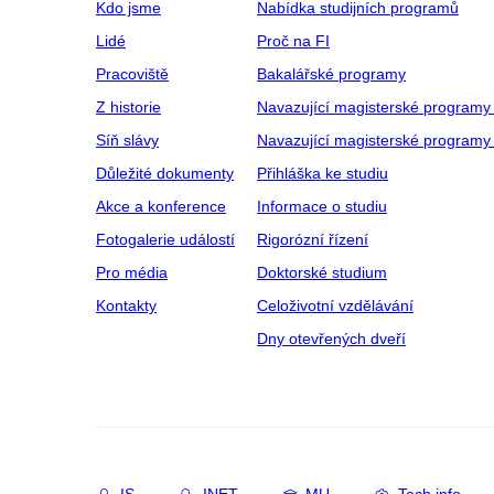
Kdo jsme
Nabídka studijních programů
Lidé
Proč na FI
Pracoviště
Bakalářské programy
Z historie
Navazující magisterské programy
Síň slávy
Navazující magisterské programy 
Důležité dokumenty
Přihláška ke studiu
Akce a konference
Informace o studiu
Fotogalerie událostí
Rigorózní řízení
Pro média
Doktorské studium
Kontakty
Celoživotní vzdělávání
Dny otevřených dveří