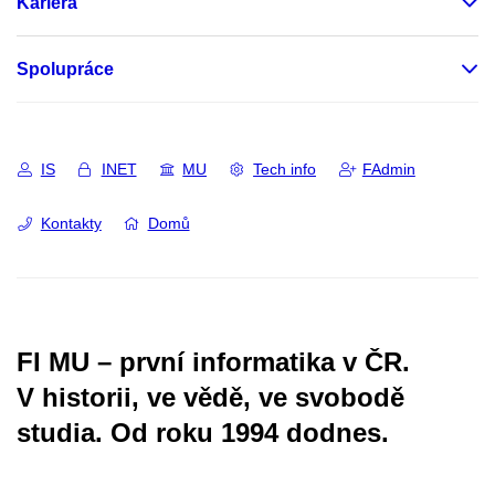
Kariéra
Spolupráce
IS
INET
MU
Tech info
FAdmin
Kontakty
Domů
FI MU – první informatika v ČR.
V historii, ve vědě, ve svobodě
studia.
Od roku 1994 dodnes.