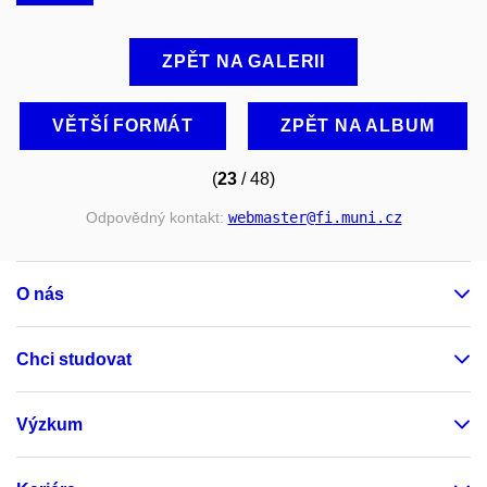
ZPĚT NA GALERII
VĚTŠÍ FORMÁT
ZPĚT NA ALBUM
(
23
/ 48)
Odpovědný kontakt:
webmaster
@fi
.muni
.cz
O nás
Chci studovat
Výzkum