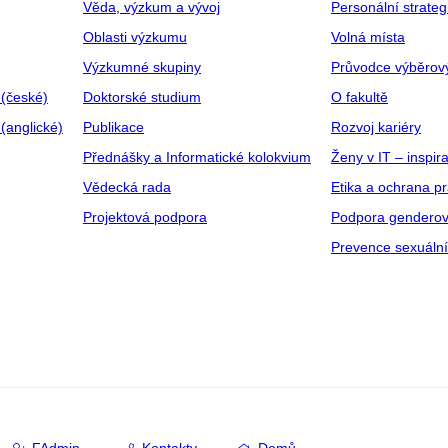
Věda, výzkum a vývoj
Personální strate
Oblasti výzkumu
Volná místa
Výzkumné skupiny
Průvodce výběrov
 (české)
Doktorské studium
O fakultě
(anglické)
Publikace
Rozvoj kariéry
Přednášky a Informatické kolokvium
Ženy v IT – inspira
Vědecká rada
Etika a ochrana p
Projektová podpora
Podpora genderov
Prevence sexuáln