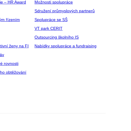
gie – HR Award
Možnosti spolupráce
Sdružení průmyslových partnerů
ým řízením
Spolupráce se SŠ
VT park CERIT
Outsourcing školního IS
tivní ženy na FI
Nabídky spolupráce a fundraising
ráv
é rovnosti
ího obtěžování