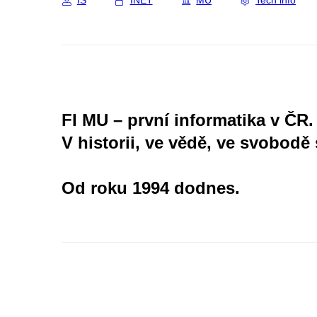
IS
INET
MU
Tech info
FI MU – první informatika v ČR.
V historii, ve vědě, ve svobodě 
Od roku 1994 dodnes.