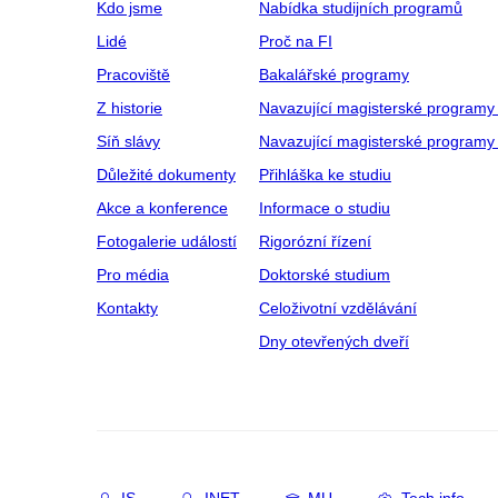
Kdo jsme
Nabídka studijních programů
Lidé
Proč na FI
Pracoviště
Bakalářské programy
Z historie
Navazující magisterské programy
Síň slávy
Navazující magisterské programy 
Důležité dokumenty
Přihláška ke studiu
Akce a konference
Informace o studiu
Fotogalerie událostí
Rigorózní řízení
Pro média
Doktorské studium
Kontakty
Celoživotní vzdělávání
Dny otevřených dveří