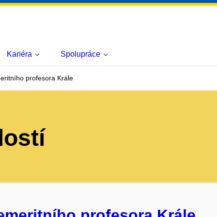
Kariéra
Spolupráce
ritního profesora Krále
lostí
meritního profesora Krále