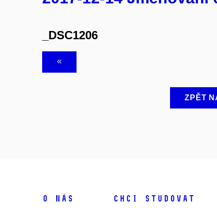
_DSC1206
ZPĚT N
O NÁS
CHCI STUDOVAT