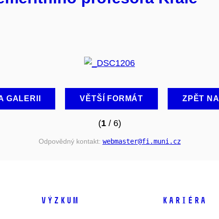
A GALERII
VĚTŠÍ FORMÁT
ZPĚT N
(
1
/ 6)
Odpovědný kontakt:
webmaster
@fi
.muni
.cz
VÝZKUM
KARIÉRA