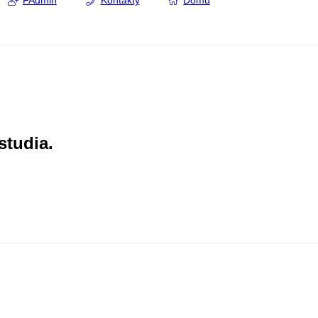
FAdmin
Kontakty
Domů
studia.