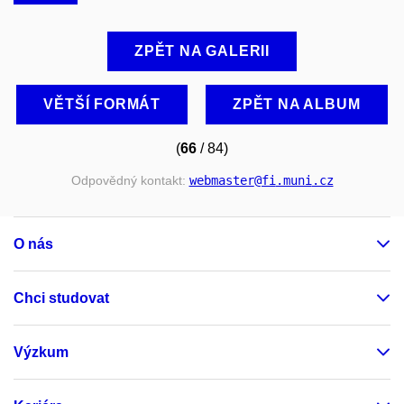
ZPĚT NA GALERII
VĚTŠÍ FORMÁT
ZPĚT NA ALBUM
(
66
/ 84)
Odpovědný kontakt:
webmaster
@fi
.muni
.cz
O nás
Chci studovat
Výzkum