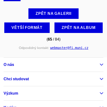
ZPĚT NA GALERII
VĚTŠÍ FORMÁT
ZPĚT NA ALBUM
(
65
/ 84)
Odpovědný kontakt:
webmaster
@fi
.muni
.cz
O nás
Chci studovat
Výzkum