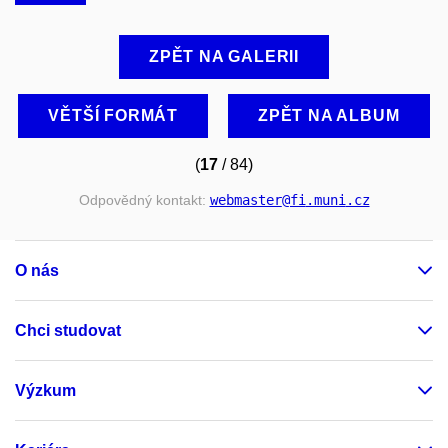
ZPĚT NA GALERII
VĚTŠÍ FORMÁT
ZPĚT NA ALBUM
(
17
/ 84)
Odpovědný kontakt:
webmaster
@fi
.muni
.cz
O nás
Chci studovat
Výzkum