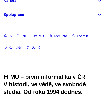
Kariéra
Spolupráce
IS
INET
MU
Tech info
FAdmin
Kontakty
Domů
FI MU – první informatika v ČR.
V historii, ve vědě, ve svobodě
studia.
Od roku 1994 dodnes.