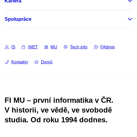
Kariéra
Spolupráce
IS
INET
MU
Tech info
FAdmin
Kontakty
Domů
FI MU – první informatika v ČR.
V historii, ve vědě, ve svobodě
studia.
Od roku 1994 dodnes.