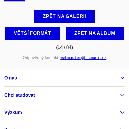
ZPĚT NA GALERII
VĚTŠÍ FORMÁT
ZPĚT NA ALBUM
(
14
/ 84)
Odpovědný kontakt:
webmaster
@fi
.muni
.cz
O nás
Chci studovat
Výzkum