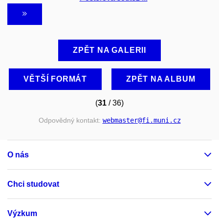
ZPĚT NA GALERII
VĚTŠÍ FORMÁT
ZPĚT NA ALBUM
(
31
/ 36)
Odpovědný kontakt:
webmaster
@fi
.muni
.cz
O nás
Chci studovat
Výzkum