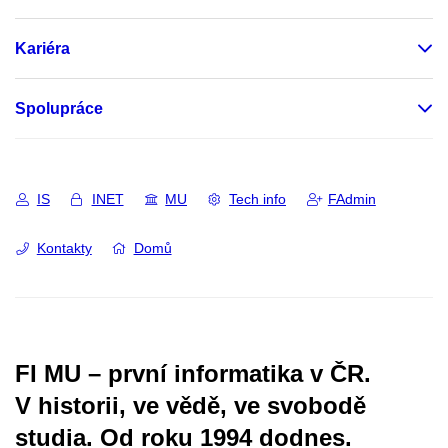
Kariéra
Spolupráce
IS
INET
MU
Tech info
FAdmin
Kontakty
Domů
FI MU – první informatika v ČR.
V historii, ve vědě, ve svobodě
studia.
Od roku 1994 dodnes.