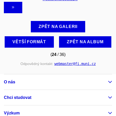
ZPĚT NA GALERII
VĚTŠÍ FORMÁT
ZPĚT NA ALBUM
(
24
/ 36)
Odpovědný kontakt:
webmaster
@fi
.muni
.cz
O nás
Chci studovat
Výzkum