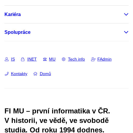
Kariéra
Spolupráce
IS
INET
MU
Tech info
FAdmin
Kontakty
Domů
FI MU – první informatika v ČR.
V historii, ve vědě, ve svobodě
studia.
Od roku 1994 dodnes.