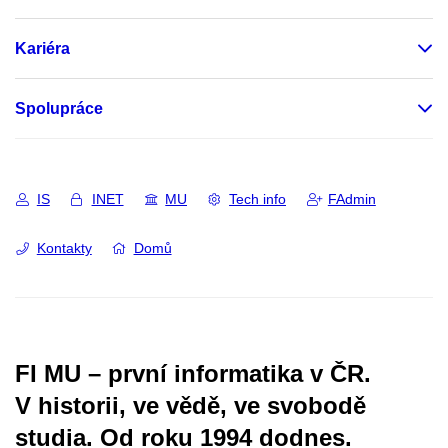
Kariéra
Spolupráce
IS
INET
MU
Tech info
FAdmin
Kontakty
Domů
FI MU – první informatika v ČR.
V historii, ve vědě, ve svobodě
studia.
Od roku 1994 dodnes.