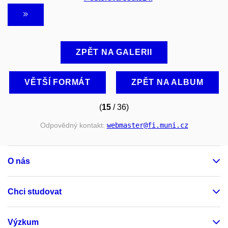
ZPĚT NA GALERII
VĚTŠÍ FORMÁT
ZPĚT NA ALBUM
(
15
/ 36)
Odpovědný kontakt:
webmaster
@fi
.muni
.cz
O nás
Chci studovat
Výzkum