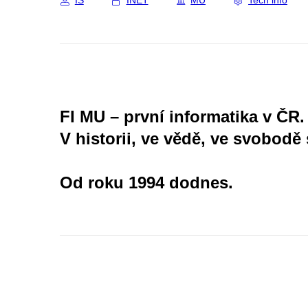
IS
INET
MU
Tech info
FI MU – první informatika v ČR.
V historii, ve vědě, ve svobodě 
Od roku 1994 dodnes.