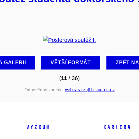
A GALERII
VĚTŠÍ FORMÁT
ZPĚT N
(
11
/ 36)
Odpovědný kontakt:
webmaster
@fi
.muni
.cz
VÝZKUM
KARIÉRA