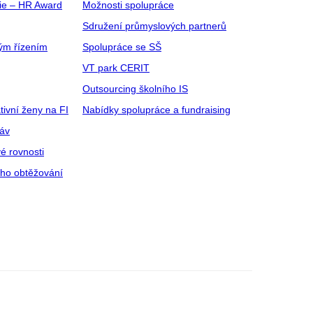
gie – HR Award
Možnosti spolupráce
Sdružení průmyslových partnerů
ým řízením
Spolupráce se SŠ
VT park CERIT
Outsourcing školního IS
tivní ženy na FI
Nabídky spolupráce a fundraising
ráv
é rovnosti
ího obtěžování