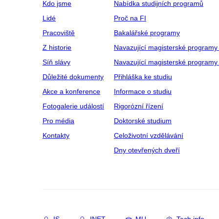
Kdo jsme
Nabídka studijních programů
Lidé
Proč na FI
Pracoviště
Bakalářské programy
Z historie
Navazující magisterské programy
Síň slávy
Navazující magisterské programy 
Důležité dokumenty
Přihláška ke studiu
Akce a konference
Informace o studiu
Fotogalerie událostí
Rigorózní řízení
Pro média
Doktorské studium
Kontakty
Celoživotní vzdělávání
Dny otevřených dveří