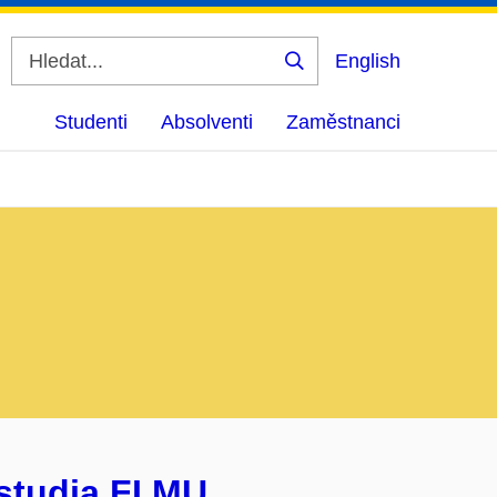
English
Vyhledat
Studenti
Absolventi
Zaměstnanci
studia FI MU