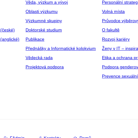
Věda, výzkum a vývoj
Personální strate
Oblasti výzkumu
Volná místa
Výzkumné skupiny
Průvodce výběrov
 (české)
Doktorské studium
O fakultě
(anglické)
Publikace
Rozvoj kariéry
Přednášky a Informatické kolokvium
Ženy v IT – inspira
Vědecká rada
Etika a ochrana p
Projektová podpora
Podpora genderov
Prevence sexuáln