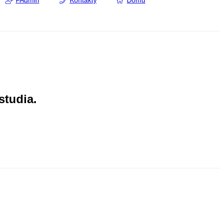
FAdmin
Kontakty
Domů
studia.