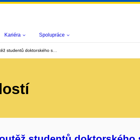
Kariéra
Spolupráce
těž studentů doktorského s…
lostí
outěž studentů doktorského 