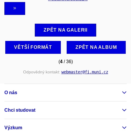
ZPĚT NA GALERII
VĚTŠÍ FORMÁT
ZPĚT NA ALBUM
(
4
/ 36)
Odpovědný kontakt:
webmaster
@fi
.muni
.cz
O nás
Chci studovat
Výzkum