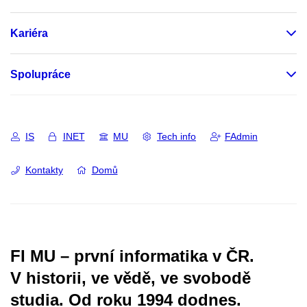
Kariéra
Spolupráce
IS
INET
MU
Tech info
FAdmin
Kontakty
Domů
FI MU – první informatika v ČR.
V historii, ve vědě, ve svobodě
studia.
Od roku 1994 dodnes.