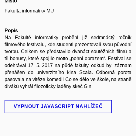
Místo
Fakulta informatiky MU
Popis
Na Fakultě informatiky proběhl již sedmnáctý ročník
filmového festivalu, kde studenti prezentovali svou původní
tvorbu. Celkem se představilo dvanáct soutěžních filmů a
tři bonusy, které spojilo motto „pohni obrazem“. Festival se
odehrával 17. 5. 2017 na půdě fakulty, odkud byl záznam
přenášen do univerzitního kina Scala. Odborná porota
pasovala na vítěze komedii Co se dělo ve škole, na straně
diváků vyhrál filozoficky laděny skeč Gin.
VYPNOUT JAVASCRIPT NAHLÍŽEČ