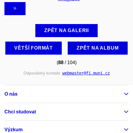
ZPĚT NA GALERII
VĚTŠÍ FORMÁT
ZPĚT NA ALBUM
(
88
/ 104)
Odpovědný kontakt:
webmaster
@fi
.muni
.cz
O nás
Chci studovat
Výzkum