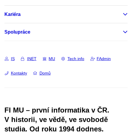
Kariéra
Spolupráce
IS
INET
MU
Tech info
FAdmin
Kontakty
Domů
FI MU – první informatika v ČR.
V historii, ve vědě, ve svobodě
studia.
Od roku 1994 dodnes.