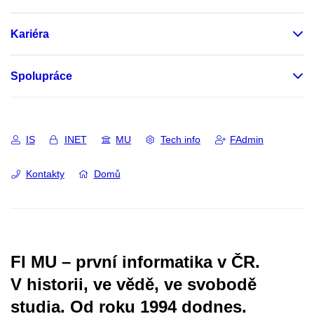
Kariéra
Spolupráce
IS
INET
MU
Tech info
FAdmin
Kontakty
Domů
FI MU – první informatika v ČR.
V historii, ve vědě, ve svobodě
studia.
Od roku 1994 dodnes.