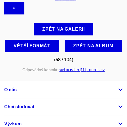
ZPĚT NA GALERII
VĚTŠÍ FORMÁT
ZPĚT NA ALBUM
(
58
/ 104)
Odpovědný kontakt:
webmaster
@fi
.muni
.cz
O nás
Chci studovat
Výzkum