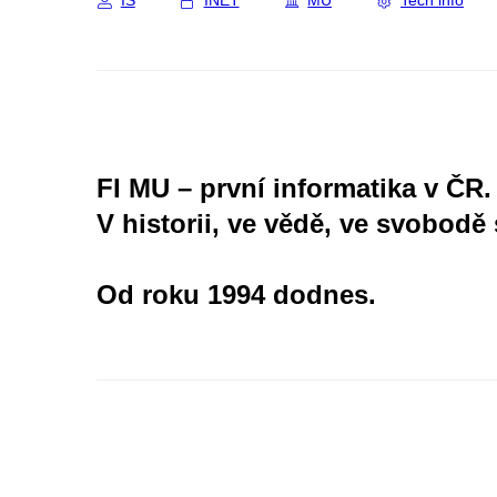
IS
INET
MU
Tech info
FI MU – první informatika v ČR.
V historii, ve vědě, ve svobodě 
Od roku 1994 dodnes.