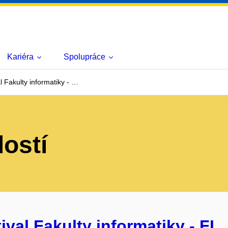
Kariéra
Spolupráce
l Fakulty informatiky - …
lostí
val Fakulty informatiky - FI