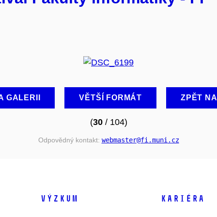
A GALERII
VĚTŠÍ FORMÁT
ZPĚT N
(
30
/ 104)
Odpovědný kontakt:
webmaster
@fi
.muni
.cz
VÝZKUM
KARIÉRA