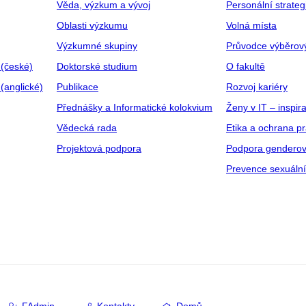
Věda, výzkum a vývoj
Personální strate
Oblasti výzkumu
Volná místa
Výzkumné skupiny
Průvodce výběrov
 (české)
Doktorské studium
O fakultě
(anglické)
Publikace
Rozvoj kariéry
Přednášky a Informatické kolokvium
Ženy v IT – inspira
Vědecká rada
Etika a ochrana p
Projektová podpora
Podpora genderov
Prevence sexuáln