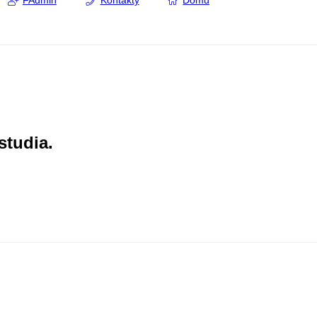
FAdmin
Kontakty
Domů
studia.