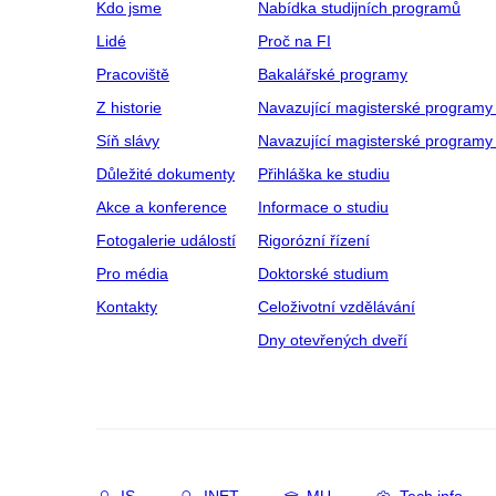
Kdo jsme
Nabídka studijních programů
Lidé
Proč na FI
Pracoviště
Bakalářské programy
Z historie
Navazující magisterské programy
Síň slávy
Navazující magisterské programy 
Důležité dokumenty
Přihláška ke studiu
Akce a konference
Informace o studiu
Fotogalerie událostí
Rigorózní řízení
Pro média
Doktorské studium
Kontakty
Celoživotní vzdělávání
Dny otevřených dveří