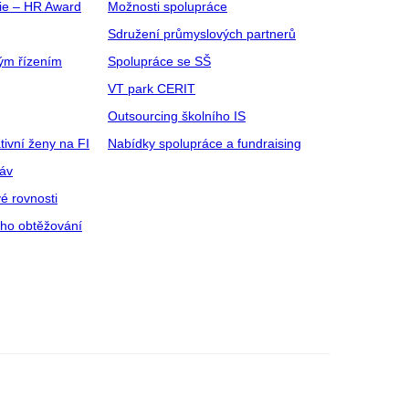
gie – HR Award
Možnosti spolupráce
Sdružení průmyslových partnerů
ým řízením
Spolupráce se SŠ
VT park CERIT
Outsourcing školního IS
tivní ženy na FI
Nabídky spolupráce a fundraising
ráv
é rovnosti
ího obtěžování