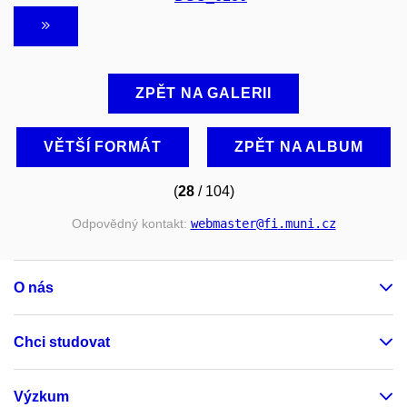
ZPĚT NA GALERII
VĚTŠÍ FORMÁT
ZPĚT NA ALBUM
(
28
/ 104)
Odpovědný kontakt:
webmaster
@fi
.muni
.cz
O nás
Chci studovat
Výzkum