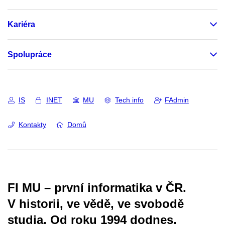
Kariéra
Spolupráce
IS
INET
MU
Tech info
FAdmin
Kontakty
Domů
FI MU – první informatika v ČR.
V historii, ve vědě, ve svobodě
studia.
Od roku 1994 dodnes.