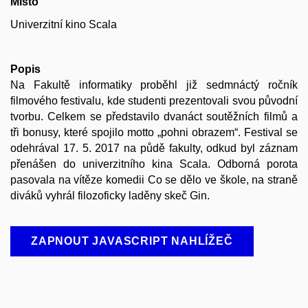
Místo
Univerzitní kino Scala
Popis
Na Fakultě informatiky proběhl již sedmnáctý ročník
filmového festivalu, kde studenti prezentovali svou původní
tvorbu. Celkem se představilo dvanáct soutěžních filmů a
tři bonusy, které spojilo motto „pohni obrazem“. Festival se
odehrával 17. 5. 2017 na půdě fakulty, odkud byl záznam
přenášen do univerzitního kina Scala. Odborná porota
pasovala na vítěze komedii Co se dělo ve škole, na straně
diváků vyhrál filozoficky laděny skeč Gin.
ZAPNOUT JAVASCRIPT NAHLÍŽEČ