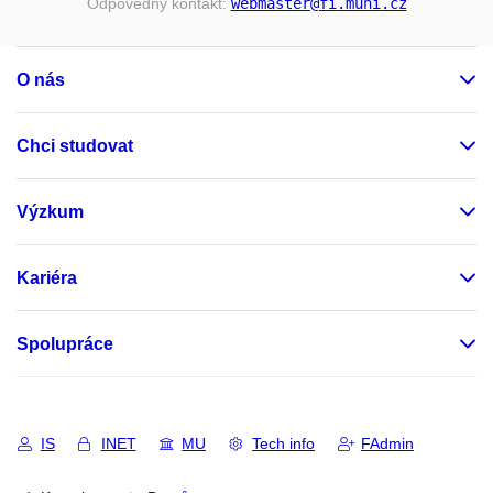
Odpovědný kontakt:
webmaster
@fi
.muni
.cz
O nás
Chci studovat
Výzkum
Kariéra
Spolupráce
IS
INET
MU
Tech info
FAdmin