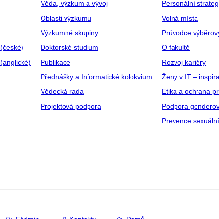
Věda, výzkum a vývoj
Personální strate
Oblasti výzkumu
Volná místa
Výzkumné skupiny
Průvodce výběrov
 (české)
Doktorské studium
O fakultě
(anglické)
Publikace
Rozvoj kariéry
Přednášky a Informatické kolokvium
Ženy v IT – inspira
Vědecká rada
Etika a ochrana p
Projektová podpora
Podpora genderov
Prevence sexuáln