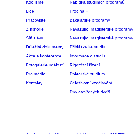
Kdo jsme
Nabídka studijních programů
Lidé
Proč na FI
Pracoviště
Bakalářské programy
Z historie
Navazující magisterské programy
Síň slávy
Navazující magisterské programy 
Důležité dokumenty
Přihláška ke studiu
Akce a konference
Informace o studiu
Fotogalerie událostí
Rigorózní řízení
Pro média
Doktorské studium
Kontakty
Celoživotní vzdělávání
Dny otevřených dveří