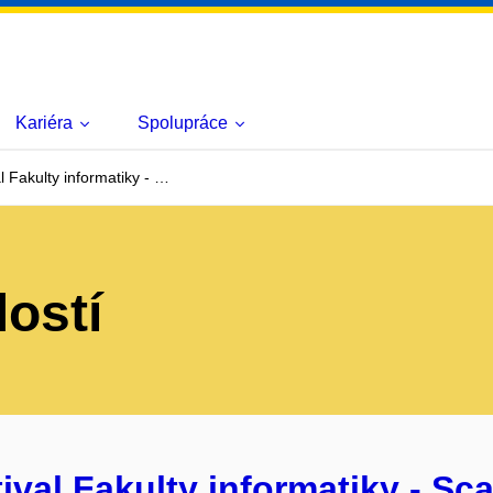
Kariéra
Spolupráce
l Fakulty informatiky - …
lostí
ival Fakulty informatiky - Sca