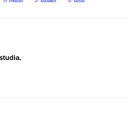
FAdmin
Kontakty
Domů
studia.