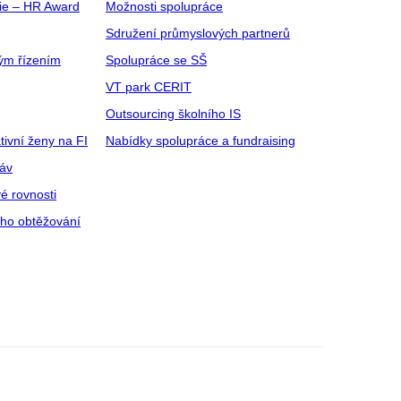
gie – HR Award
Možnosti spolupráce
Sdružení průmyslových partnerů
ým řízením
Spolupráce se SŠ
VT park CERIT
Outsourcing školního IS
tivní ženy na FI
Nabídky spolupráce a fundraising
ráv
é rovnosti
ího obtěžování