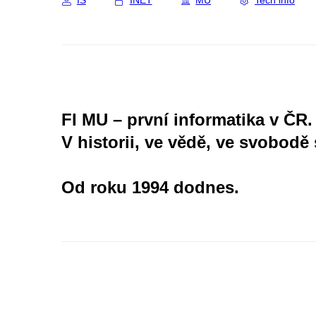
IS
INET
MU
Tech info
FI MU – první informatika v ČR.
V historii, ve vědě, ve svobodě 
Od roku 1994 dodnes.