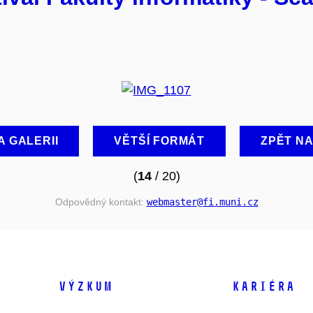
A GALERII
VĚTŠÍ FORMÁT
ZPĚT N
(
14
/ 20)
Odpovědný kontakt:
webmaster
@fi
.muni
.cz
VÝZKUM
KARIÉRA