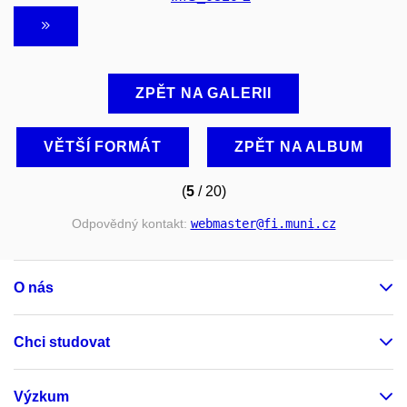
ZPĚT NA GALERII
VĚTŠÍ FORMÁT
ZPĚT NA ALBUM
(
5
/ 20)
Odpovědný kontakt:
webmaster
@fi
.muni
.cz
O nás
Chci studovat
Výzkum