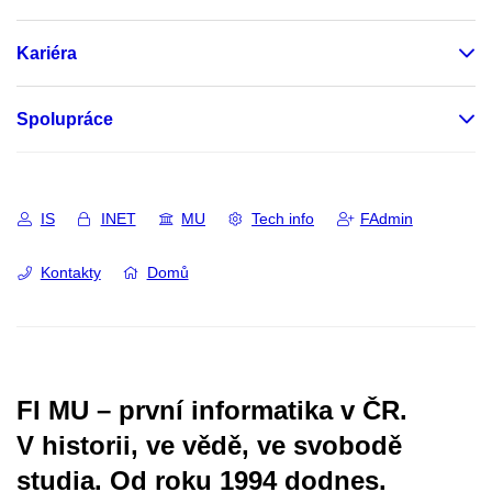
Kariéra
Spolupráce
IS
INET
MU
Tech info
FAdmin
Kontakty
Domů
FI MU – první informatika v ČR.
V historii, ve vědě, ve svobodě
studia.
Od roku 1994 dodnes.