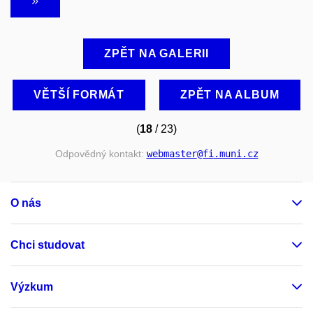
ZPĚT NA GALERII
VĚTŠÍ FORMÁT
ZPĚT NA ALBUM
(
18
/ 23)
Odpovědný kontakt:
webmaster
@fi
.muni
.cz
O nás
Chci studovat
Výzkum