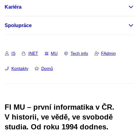
Kariéra
Spolupráce
IS
INET
MU
Tech info
FAdmin
Kontakty
Domů
FI MU – první informatika v ČR.
V historii, ve vědě, ve svobodě
studia.
Od roku 1994 dodnes.