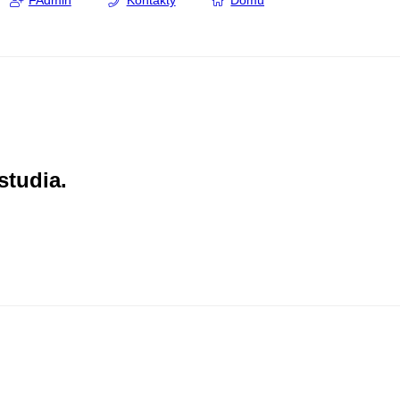
FAdmin
Kontakty
Domů
studia.