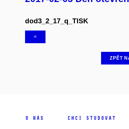
dod3_2_17_q_TISK
ZPĚT N
O NÁS
CHCI STUDOVAT