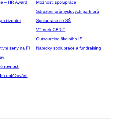
gie – HR Award
Možnosti spolupráce
Sdružení průmyslových partnerů
ým řízením
Spolupráce se SŠ
VT park CERIT
Outsourcing školního IS
tivní ženy na FI
Nabídky spolupráce a fundraising
ráv
é rovnosti
ího obtěžování