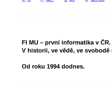
IS
INET
MU
Tech info
FI MU – první informatika v ČR.
V historii, ve vědě, ve svobodě 
Od roku 1994 dodnes.