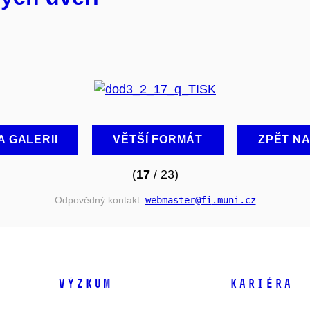
A GALERII
VĚTŠÍ FORMÁT
ZPĚT N
(
17
/ 23)
Odpovědný kontakt:
webmaster
@fi
.muni
.cz
VÝZKUM
KARIÉRA