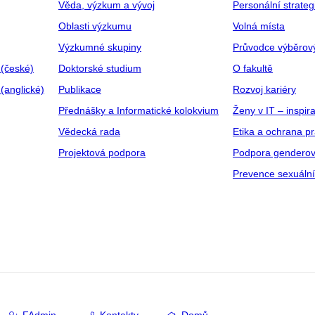
Věda, výzkum a vývoj
Personální strate
Oblasti výzkumu
Volná místa
Výzkumné skupiny
Průvodce výběrov
 (české)
Doktorské studium
O fakultě
(anglické)
Publikace
Rozvoj kariéry
Přednášky a Informatické kolokvium
Ženy v IT – inspira
Vědecká rada
Etika a ochrana p
Projektová podpora
Podpora genderov
Prevence sexuáln