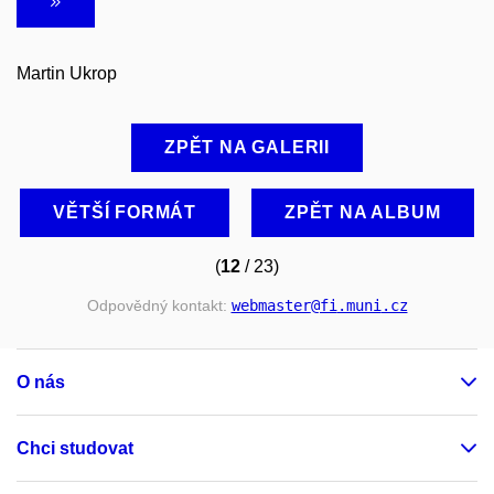
Martin Ukrop
ZPĚT NA GALERII
VĚTŠÍ FORMÁT
ZPĚT NA ALBUM
(
12
/ 23)
Odpovědný kontakt:
webmaster
@fi
.muni
.cz
O nás
Chci studovat