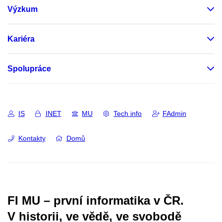
Výzkum
Kariéra
Spolupráce
IS
INET
MU
Tech info
FAdmin
Kontakty
Domů
FI MU – první informatika v ČR.
V historii, ve vědě, ve svobodě