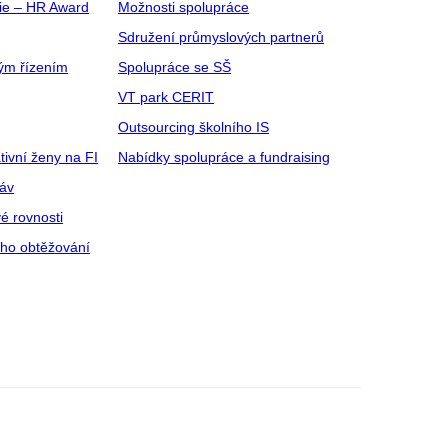
gie – HR Award
Možnosti spolupráce
Sdružení průmyslových partnerů
ým řízením
Spolupráce se SŠ
VT park CERIT
Outsourcing školního IS
tivní ženy na FI
Nabídky spolupráce a fundraising
ráv
é rovnosti
ího obtěžování