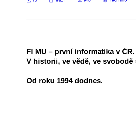
IS
INET
MU
Tech info
FI MU – první informatika v ČR.
V historii, ve vědě, ve svobodě 
Od roku 1994 dodnes.