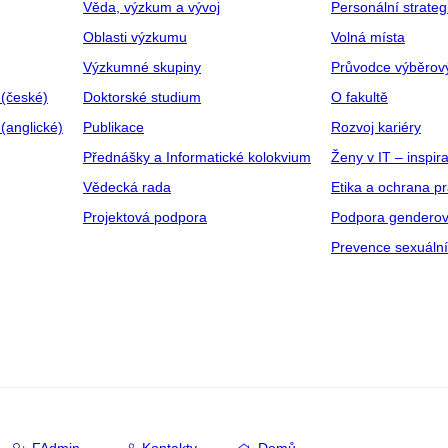
Věda, výzkum a vývoj
Personální strate
Oblasti výzkumu
Volná místa
Výzkumné skupiny
Průvodce výběrov
 (české)
Doktorské studium
O fakultě
(anglické)
Publikace
Rozvoj kariéry
Přednášky a Informatické kolokvium
Ženy v IT – inspira
Vědecká rada
Etika a ochrana p
Projektová podpora
Podpora genderov
Prevence sexuáln