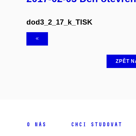
dod3_2_17_k_TISK
ZPĚT N
O NÁS
CHCI STUDOVAT