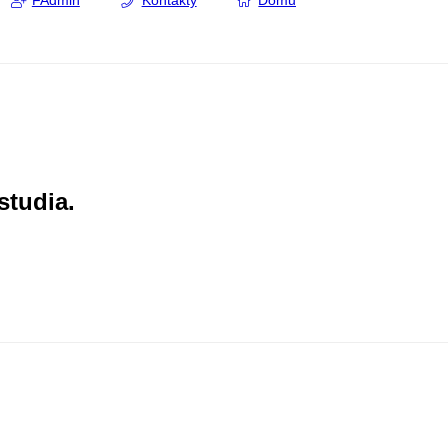
FAdmin
Kontakty
Domů
studia.