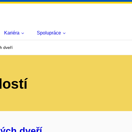
Kariéra
Spolupráce
h dveří
lostí
ých dveří