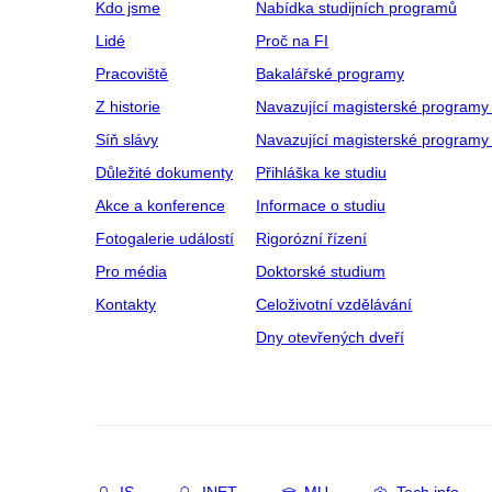
Kdo jsme
Nabídka studijních programů
Lidé
Proč na FI
Pracoviště
Bakalářské programy
Z historie
Navazující magisterské programy
Síň slávy
Navazující magisterské programy 
Důležité dokumenty
Přihláška ke studiu
Akce a konference
Informace o studiu
Fotogalerie událostí
Rigorózní řízení
Pro média
Doktorské studium
Kontakty
Celoživotní vzdělávání
Dny otevřených dveří