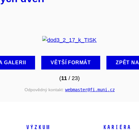
A GALERII
VĚTŠÍ FORMÁT
ZPĚT N
(
11
/ 23)
Odpovědný kontakt:
webmaster
@fi
.muni
.cz
VÝZKUM
KARIÉRA