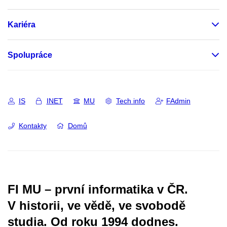
Kariéra
Spolupráce
IS
INET
MU
Tech info
FAdmin
Kontakty
Domů
FI MU – první informatika v ČR.
V historii, ve vědě, ve svobodě
studia.
Od roku 1994 dodnes.