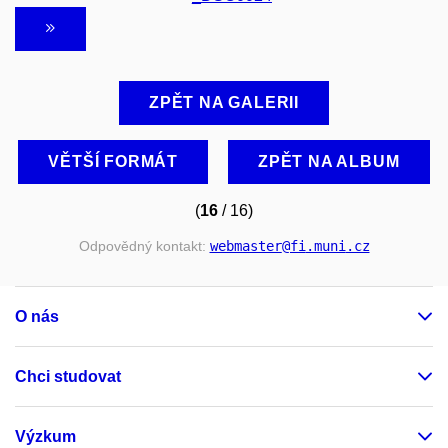
ZPĚT NA GALERII
VĚTŠÍ FORMÁT
ZPĚT NA ALBUM
(
16
/ 16)
Odpovědný kontakt:
webmaster
@fi
.muni
.cz
O nás
Chci studovat
Výzkum