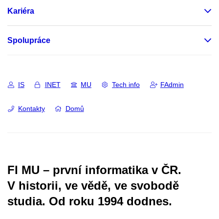
Kariéra
Spolupráce
IS
INET
MU
Tech info
FAdmin
Kontakty
Domů
FI MU – první informatika v ČR.
V historii, ve vědě, ve svobodě
studia.
Od roku 1994 dodnes.