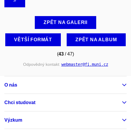
ZPĚT NA GALERII
VĚTŠÍ FORMÁT
ZPĚT NA ALBUM
(
43
/ 47)
Odpovědný kontakt:
webmaster
@fi
.muni
.cz
O nás
Chci studovat
Výzkum