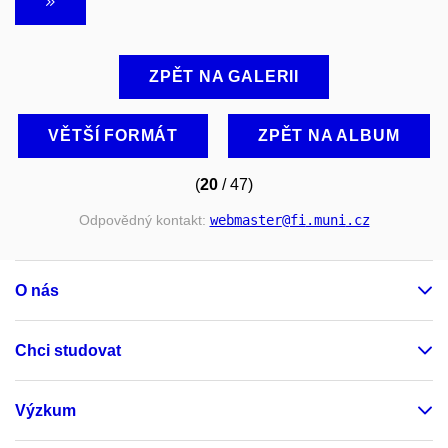
ZPĚT NA GALERII
VĚTŠÍ FORMÁT
ZPĚT NA ALBUM
(
20
/ 47)
Odpovědný kontakt:
webmaster
@fi
.muni
.cz
O nás
Chci studovat
Výzkum