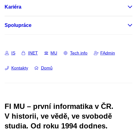
Kariéra
Spolupráce
IS
INET
MU
Tech info
FAdmin
Kontakty
Domů
FI MU – první informatika v ČR.
V historii, ve vědě, ve svobodě
studia.
Od roku 1994 dodnes.