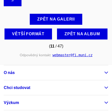
ZPĚT NA GALERII
VĚTŠÍ FORMÁT
ZPĚT NA ALBUM
(
11
/ 47)
Odpovědný kontakt:
webmaster
@fi
.muni
.cz
O nás
Chci studovat
Výzkum