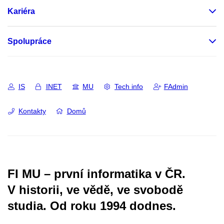
Kariéra
Spolupráce
IS
INET
MU
Tech info
FAdmin
Kontakty
Domů
FI MU – první informatika v ČR.
V historii, ve vědě, ve svobodě
studia.
Od roku 1994 dodnes.