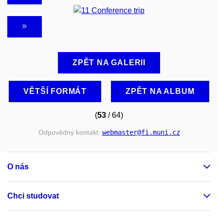
ZPĚT NA GALERII
VĚTŠÍ FORMÁT
ZPĚT NA ALBUM
(
53
/ 64)
Odpovědný kontakt:
webmaster
@fi
.muni
.cz
O nás
Chci studovat