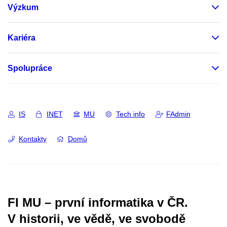
Výzkum
Kariéra
Spolupráce
IS
INET
MU
Tech info
FAdmin
Kontakty
Domů
FI MU – první informatika v ČR.
V historii, ve vědě, ve svobodě