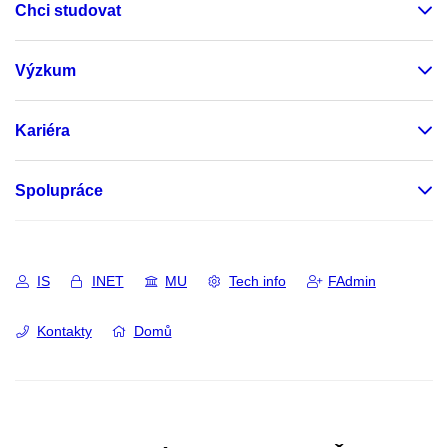
Chci studovat
Výzkum
Kariéra
Spolupráce
IS
INET
MU
Tech info
FAdmin
Kontakty
Domů