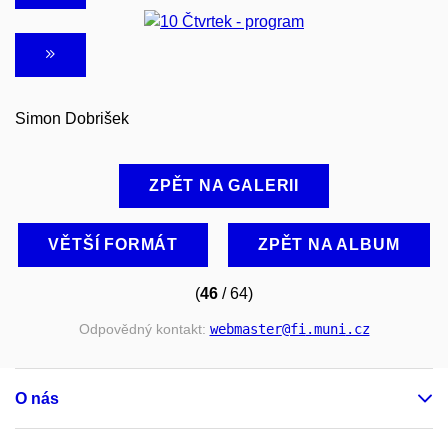
Simon Dobrišek
ZPĚT NA GALERII
VĚTŠÍ FORMÁT
ZPĚT NA ALBUM
(
46
/ 64)
Odpovědný kontakt:
webmaster
@fi
.muni
.cz
O nás