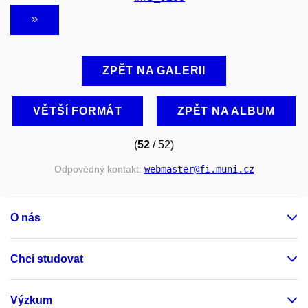
ZPĚT NA GALERII
VĚTŠÍ FORMÁT
ZPĚT NA ALBUM
(
52
/ 52)
Odpovědný kontakt:
webmaster
@fi
.muni
.cz
O nás
Chci studovat
Výzkum