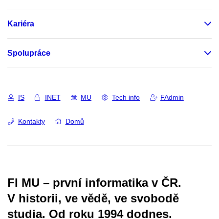
Kariéra
Spolupráce
IS
INET
MU
Tech info
FAdmin
Kontakty
Domů
FI MU – první informatika v ČR.
V historii, ve vědě, ve svobodě
studia.
Od roku 1994 dodnes.