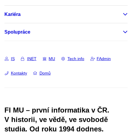
Kariéra
Spolupráce
IS
INET
MU
Tech info
FAdmin
Kontakty
Domů
FI MU – první informatika v ČR.
V historii, ve vědě, ve svobodě
studia.
Od roku 1994 dodnes.