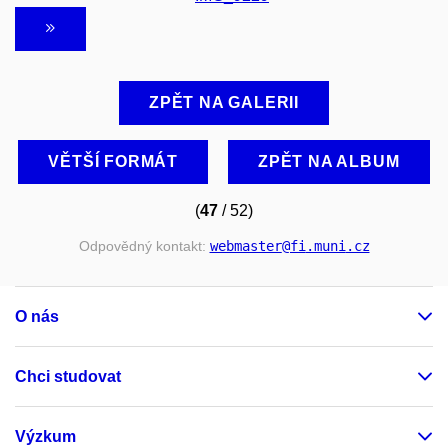
ZPĚT NA GALERII
VĚTŠÍ FORMÁT
ZPĚT NA ALBUM
(
47
/ 52)
Odpovědný kontakt:
webmaster
@fi
.muni
.cz
O nás
Chci studovat
Výzkum