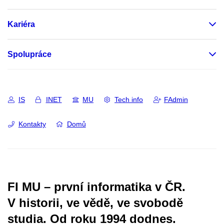
Kariéra
Spolupráce
IS
INET
MU
Tech info
FAdmin
Kontakty
Domů
FI MU – první informatika v ČR.
V historii, ve vědě, ve svobodě
studia.
Od roku 1994 dodnes.