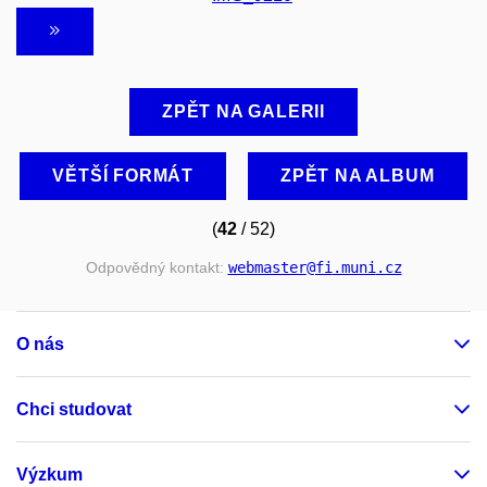
ZPĚT NA GALERII
VĚTŠÍ FORMÁT
ZPĚT NA ALBUM
(
42
/ 52)
Odpovědný kontakt:
webmaster
@fi
.muni
.cz
O nás
Chci studovat
Výzkum