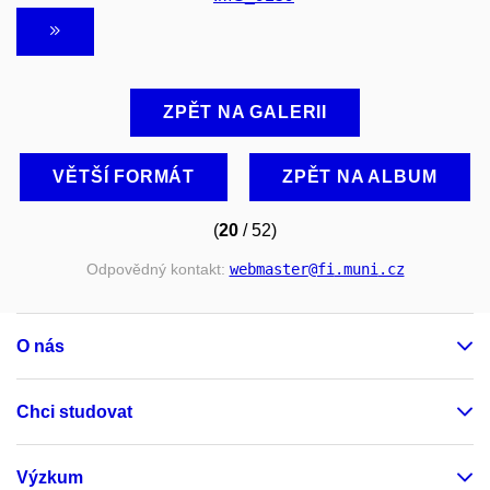
ZPĚT NA GALERII
VĚTŠÍ FORMÁT
ZPĚT NA ALBUM
(
20
/ 52)
Odpovědný kontakt:
webmaster
@fi
.muni
.cz
O nás
Chci studovat
Výzkum