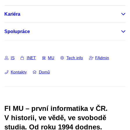
Kariéra
Spolupráce
IS
INET
MU
Tech info
FAdmin
Kontakty
Domů
FI MU – první informatika v ČR.
V historii, ve vědě, ve svobodě
studia.
Od roku 1994 dodnes.