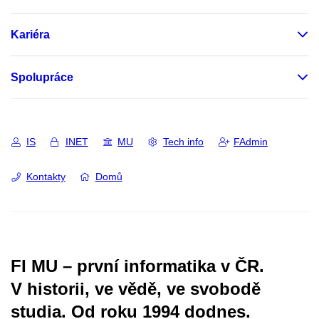
Kariéra
Spolupráce
IS
INET
MU
Tech info
FAdmin
Kontakty
Domů
FI MU – první informatika v ČR.
V historii, ve vědě, ve svobodě
studia.
Od roku 1994 dodnes.