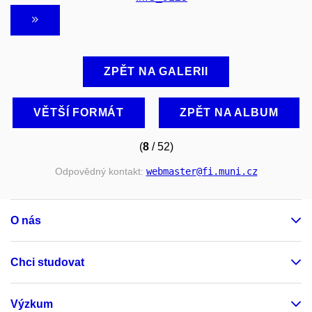
ZPĚT NA GALERII
VĚTŠÍ FORMÁT
ZPĚT NA ALBUM
(
8
/ 52)
Odpovědný kontakt:
webmaster
@fi
.muni
.cz
O nás
Chci studovat
Výzkum