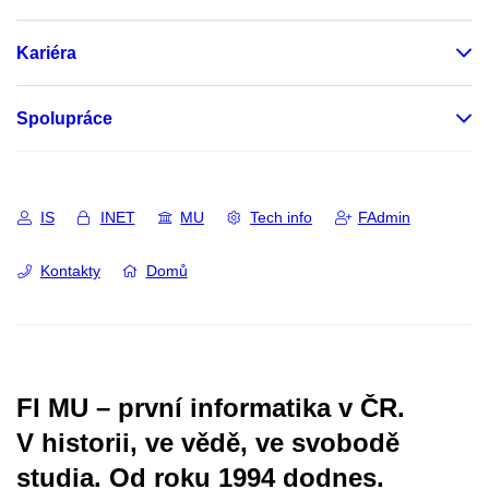
Kariéra
Spolupráce
IS
INET
MU
Tech info
FAdmin
Kontakty
Domů
FI MU – první informatika v ČR.
V historii, ve vědě, ve svobodě
studia.
Od roku 1994 dodnes.