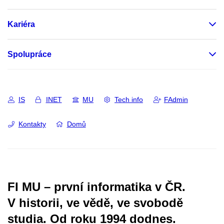
Kariéra
Spolupráce
IS
INET
MU
Tech info
FAdmin
Kontakty
Domů
FI MU – první informatika v ČR.
V historii, ve vědě, ve svobodě
studia.
Od roku 1994 dodnes.