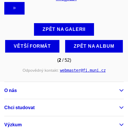
ZPĚT NA GALERII
VĚTŠÍ FORMÁT
ZPĚT NA ALBUM
(
2
/ 52)
Odpovědný kontakt:
webmaster
@fi
.muni
.cz
O nás
Chci studovat
Výzkum