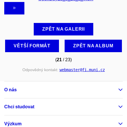
ZPĚT NA GALERII
VĚTŠÍ FORMÁT
ZPĚT NA ALBUM
(
21
/ 23)
Odpovědný kontakt:
webmaster
@fi
.muni
.cz
O nás
Chci studovat
Výzkum