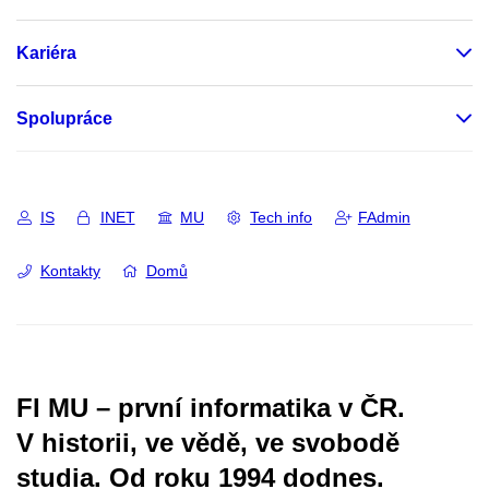
Kariéra
Spolupráce
IS
INET
MU
Tech info
FAdmin
Kontakty
Domů
FI MU – první informatika v ČR.
V historii, ve vědě, ve svobodě
studia.
Od roku 1994 dodnes.