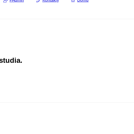
FAdmin
Kontakty
Domů
studia.