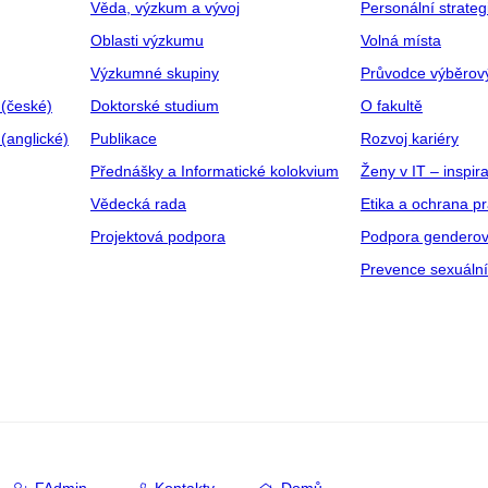
Věda, výzkum a vývoj
Personální strate
Oblasti výzkumu
Volná místa
Výzkumné skupiny
Průvodce výběrov
 (české)
Doktorské studium
O fakultě
(anglické)
Publikace
Rozvoj kariéry
Přednášky a Informatické kolokvium
Ženy v IT – inspira
Vědecká rada
Etika a ochrana p
Projektová podpora
Podpora genderov
Prevence sexuáln