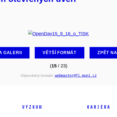
A GALERII
VĚTŠÍ FORMÁT
ZPĚT N
(
15
/ 23)
Odpovědný kontakt:
webmaster
@fi
.muni
.cz
VÝZKUM
KARIÉRA