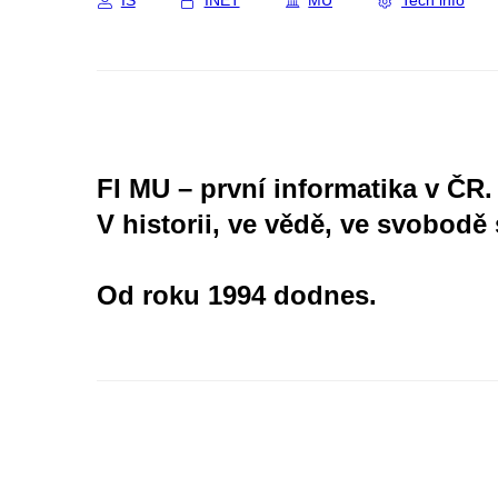
IS
INET
MU
Tech info
FI MU – první informatika v ČR.
V historii, ve vědě, ve svobodě 
Od roku 1994 dodnes.