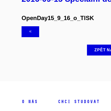
OpenDay15_9_16_o_TISK
ZPĚT N
O NÁS
CHCI STUDOVAT