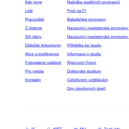
Kdo jsme
Nabídka studijních programů
Lidé
Proč na FI
Pracoviště
Bakalářské programy
Z historie
Navazující magisterské programy
Síň slávy
Navazující magisterské programy 
Důležité dokumenty
Přihláška ke studiu
Akce a konference
Informace o studiu
Fotogalerie událostí
Rigorózní řízení
Pro média
Doktorské studium
Kontakty
Celoživotní vzdělávání
Dny otevřených dveří