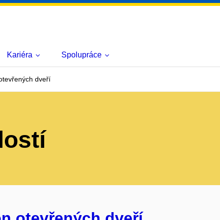
Kariéra
Spolupráce
otevřených dveří
lostí
en otevřených dveří