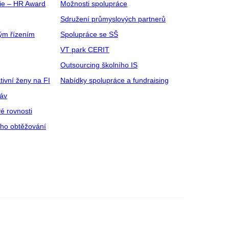
gie – HR Award
Možnosti spolupráce
Sdružení průmyslových partnerů
ým řízením
Spolupráce se SŠ
VT park CERIT
Outsourcing školního IS
tivní ženy na FI
Nabídky spolupráce a fundraising
ráv
é rovnosti
ího obtěžování