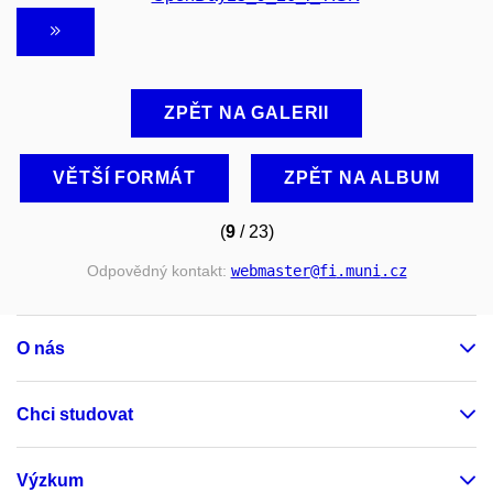
ZPĚT NA GALERII
VĚTŠÍ FORMÁT
ZPĚT NA ALBUM
(
9
/ 23)
Odpovědný kontakt:
webmaster
@fi
.muni
.cz
O nás
Chci studovat
Výzkum