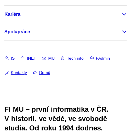
Kariéra
Spolupráce
IS
INET
MU
Tech info
FAdmin
Kontakty
Domů
FI MU – první informatika v ČR.
V historii, ve vědě, ve svobodě
studia.
Od roku 1994 dodnes.