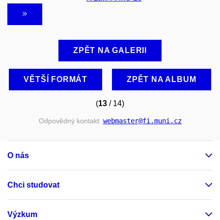
ZPĚT NA GALERII
VĚTŠÍ FORMÁT
ZPĚT NA ALBUM
(
13
/ 14)
Odpovědný kontakt:
webmaster
@fi
.muni
.cz
O nás
Chci studovat
Výzkum