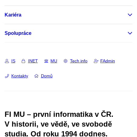
Kariéra
Spolupráce
IS
INET
MU
Tech info
FAdmin
Kontakty
Domů
FI MU – první informatika v ČR.
V historii, ve vědě, ve svobodě
studia.
Od roku 1994 dodnes.